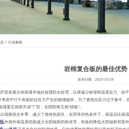
动态
>
行业新闻
岩棉复合板的最佳优势
发布日期：2023-10-19
受护层发展分块留缝并做好嵌缝防水处理，以便减少收缩和温度应力。由
要考虑平行于表面的拉应力产生的裂缝破坏。为了避免拉应力过于集中，
板缝要互相搓开成"T"型，在阴阳角互相"错板"。
板
出现裂痕在冬季，减少了墙体热损失，在同等供热条件下，保温后比保
板
外墙外保温系统能减少太阳辐射的热传导，有效的降低太阳辐射和室