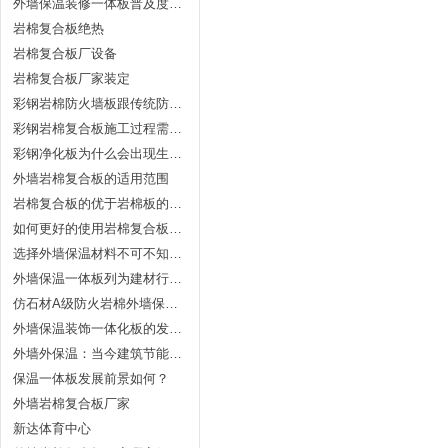
外墙保温装修一体板普及度为什么不高
岩棉复合板绝热
岩棉复合板厂设备
岩棉复合板厂家装定
彩钢岩棉防火墙板跟传统防火建材的比较
彩钢岩棉复合板施工过程需注意什么
彩钢净化板为什么会出现生锈情况
外墙岩棉复合板的适用范围
岩棉复合板的优于岩棉板的好处有哪些？
如何更好的使用岩棉复合板你知道吗
选择外墙保温材料不可不知的十大原则和九大指标
外墙保温一体板列为建材行业重点发展产品
仿石材A级防火岩棉外墙保温一体板
外墙保温装饰一体化板的发展前景
外墙外保温：当今建筑节能的主流趋势
保温一体板发展前景如何？
外墙岩棉复合板厂家
新达体育中心