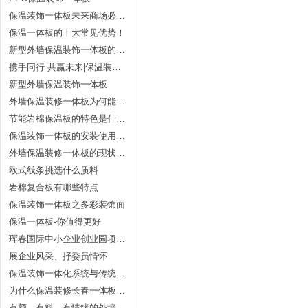
保温装饰一体板未来商场必将强势展开？
保温一体板的十大常见优势！
新型外墙保温装饰一体板的发展趋势
携手同行 共赢未来|保温装饰一体板展开之路，任重而道远
新型外墙保温装饰一体板
外墙保温装修一体板为何能成为新式修建墙体节能的新宠？
节能岩棉保温板的特色是什么？什么是保温一体板？
保温装饰一体板的安装使用要求有哪些？
外墙保温装修一体板的现状与趋势
欧式线条挑选什么质料
岩棉复合板有哪些特点
保温装饰一体板之多彩装饰面
保温一体板-你值得更好
珲春国际中小企业创业园项目进展顺利
展企业风采、抒委员情怀
保温装饰一体化系统与传统薄抹灰系统的比较
为什么保温装修长春一体板这么受青睐？
有颜、有料、有情绪的外墙保温装修长春一体板