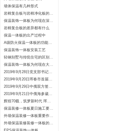
墙体保温有几种形式
岩棉复合板与岩棉净化板的有什么区别么？
保温装饰一体板为何现在深受喜欢？
岩棉复合板的差异都有什么
保温一体板的出产过程中
A级防火保温一体板的功能优势
保温装饰一体板安装工艺
轻钢别墅与传统住宅的区别在哪里
保温装饰一体板为何现在大家那么喜欢
2019年9月28日党支部书记王秀伟带领党员及积极分子慰问珲春消防指战员
2019年9月20日珲春市首届非公企业产品展销会
2019年9月29日中俄双方签订了代理协议
2019年9月21日中俄海参崴区签订代理协议
辉煌70载，筑梦新时代 珲春三元集团国庆70周年文艺演出
保温装修一体板夏日施工要留意的事项
外墙保温装修一体板重要作用体现在哪几个方面？
外墙保温装修装修一体板的全体作用
EPS保温装饰一体板