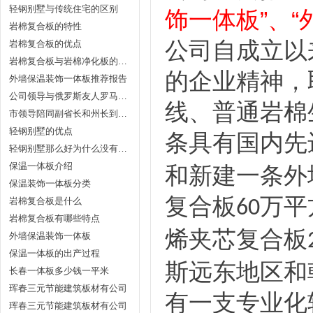
轻钢别墅与传统住宅的区别
饰一体板”、“
岩棉复合板的特性
公司自成立以
岩棉复合板的优点
岩棉复合板与岩棉净化板的区别？
的企业精神，
外墙保温装饰一体板推荐报告
公司领导与俄罗斯友人罗马讨论代理事宜
线、普通岩棉
市领导陪同副省长和州长到公司参观指导
轻钢别墅的优点
条具有国内先
轻钢别墅那么好为什么没有被遍及？
保温一体板介绍
和新建一条外
保温装饰一体板分类
复合板
万平
岩棉复合板是什么
60
岩棉复合板有哪些特点
烯夹芯复合板
外墙保温装饰一体板
保温一体板的出产过程
斯远东地区和
长春一体板多少钱一平米
珲春三元节能建筑板材有公司
有一支专业化
珲春三元节能建筑板材有公司