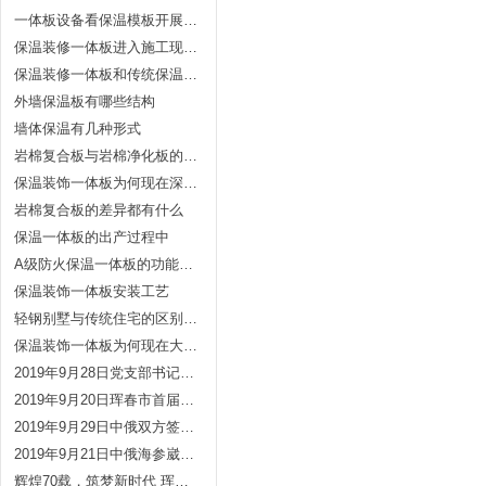
一体板设备看保温模板开展前景
保温装修一体板进入施工现在要注意合理安放
保温装修一体板和传统保温体系具有的优势
外墙保温板有哪些结构
墙体保温有几种形式
岩棉复合板与岩棉净化板的有什么区别么？
保温装饰一体板为何现在深受喜欢？
岩棉复合板的差异都有什么
保温一体板的出产过程中
A级防火保温一体板的功能优势
保温装饰一体板安装工艺
轻钢别墅与传统住宅的区别在哪里
保温装饰一体板为何现在大家那么喜欢
2019年9月28日党支部书记王秀伟带领党员及积极分子慰问珲春消防指战员
2019年9月20日珲春市首届非公企业产品展销会
2019年9月29日中俄双方签订了代理协议
2019年9月21日中俄海参崴区签订代理协议
辉煌70载，筑梦新时代 珲春三元集团国庆70周年文艺演出