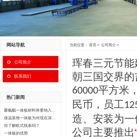
网站导航
当前位置：
首页
>
公司简介
>
珲春三元节能
公司简介
朝三国交界的
联系我们
平方米
60000
热门新闻
民币，员工
1
2
聚氨酯一体板材料将要纳入绿色建材当中
造、安装为一
保温装饰一体板为何现在深受大家的喜爱
你了解欧式线条吗？
公司主要推出
一体板的优势